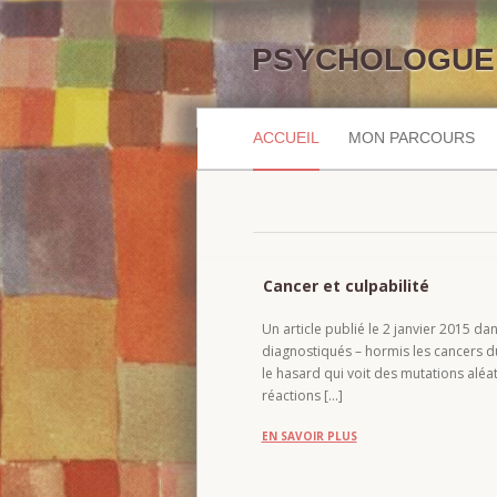
PSYCHOLOGUE 
ACCUEIL
MON PARCOURS
Cancer et culpabilité
Un article publié le 2 janvier 2015 da
diagnostiqués – hormis les cancers du 
le hasard qui voit des mutations aléat
réactions […]
EN SAVOIR PLUS