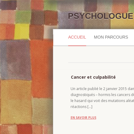
PSYCHOLOGUE 
ACCUEIL
MON PARCOURS
Cancer et culpabilité
Un article publié le 2 janvier 2015 da
diagnostiqués – hormis les cancers du 
le hasard qui voit des mutations aléat
réactions […]
EN SAVOIR PLUS