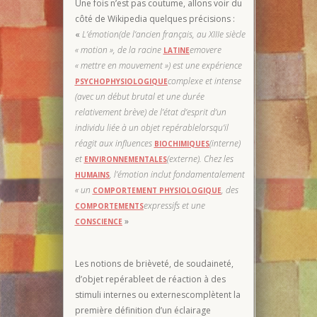
Une fois n’est pas coutume, allons voir du
côté de Wikipedia quelques précisions :
«
L’émotion(de l’ancien français, au XIII
e
siècle
« motion », de la racine
emovere
LATINE
« mettre en mouvement ») est une expérience
complexe et intense
PSYCHOPHYSIOLOGIQUE
(avec un début brutal et une durée
relativement brève) de l’état d’esprit d’un
individu liée à un objet repérablelorsqu’il
réagit aux influences
(interne)
BIOCHIMIQUES
et
(externe). Chez les
ENVIRONNEMENTALES
, l’émotion inclut fondamentalement
HUMAINS
« un
, des
COMPORTEMENT PHYSIOLOGIQUE
expressifs et une
COMPORTEMENTS
»
CONSCIENCE
Les notions de brièveté, de soudaineté,
d’objet repérableet de réaction à des
stimuli internes ou externescomplètent la
première définition d’un éclairage