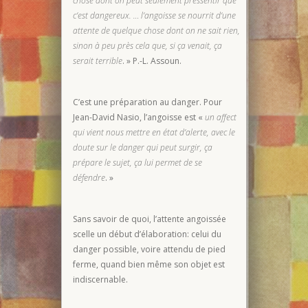
chose dont on peut seulement pressentir que
c’est dangereux. … l’angoisse se nourrit d’une
attente de quelque chose dont on ne sait rien,
sinon à peu près cela que, si ça venait, ça
serait terrible
. » P.-L. Assoun.
C’est une préparation au danger. Pour
Jean-David Nasio, l’angoisse est «
un affect
qui vient nous mettre en état d’alerte, avec le
doute sur le danger qui peut surgir, ça
prépare le sujet, ça lui permet de se
défendre
. »
Sans savoir de quoi, l’attente angoissée
scelle un début d’élaboration: celui du
danger possible, voire attendu de pied
ferme, quand bien même son objet est
indiscernable.