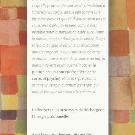
ce qu’elle provient de sources de stimulation à
l’intérieur du corps, qu’elle agit comme une
force constante et que l’individu ne peut pas se
soustraire à elle par la fuite, comme c’est
possible pour la stimulation extérieure. Dans
la pulsion, on peut distinguer la source, l’objet
et le but. La source est un état d’excitation
dans le corporel, le but, l’abolition de cette
excitation ; sur le trajet de la source au but, la
pulsion devient psychiquement active
[la
pulsion est un concept frontière entre
corps et psyché]
. Nous la représentons
comme un certain quantum d’énergie, qui
pousse vers une direction déterminée.
»
L’affectserait un processus de déchargede
l’énergie pulsionnelle.
Ainsi la pulsiondeviendrait sensible –