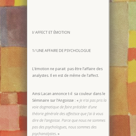
I/ AFFECT ET ÉMOTION
1/ UNE AFFAIRE DE PSYCHOLOGUE
L’émotion ne parait pas être l’affaire des
analystes. Il en est de même de l’affect.
Ainsi Lacan annonce t-il sa couleur dans le
Séminaire sur l’Angoisse : «
Je n’ai pas pris la
voie dogmatique de faire précéder d’une
théorie générale des affectsce que j’ai à vous
dire de l’angoisse. Parce que nous ne sommes
pas des psychologues, nous sommes des
psychanalystes
. »