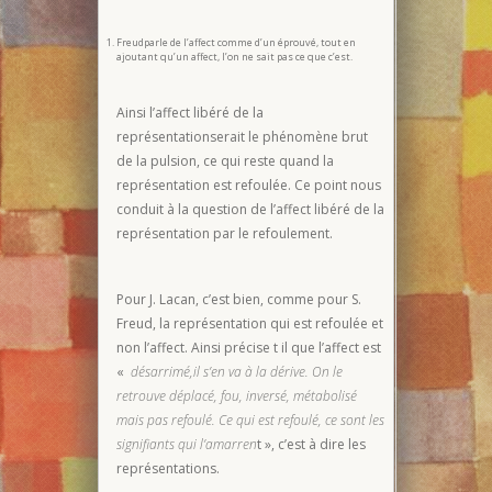
Freudparle de l’affect comme d’un éprouvé, tout en
ajoutant qu’un affect, l’on ne sait pas ce que c’est.
Ainsi l’affect libéré de la
représentationserait le phénomène brut
de la pulsion, ce qui reste quand la
représentation est refoulée. Ce point nous
conduit à la question de l’affect libéré de la
représentation par le refoulement.
Pour J. Lacan, c’est bien, comme pour S.
Freud, la représentation qui est refoulée et
non l’affect. Ainsi précise t il que l’affect est
«
désarrimé,il s’en va à la dérive. On le
retrouve déplacé, fou, inversé, métabolisé
mais pas refoulé. Ce qui est refoulé, ce sont les
signifiants qui l’amarren
t », c’est à dire les
représentations.