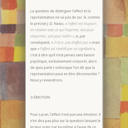
La question de distinguer l’affect et la
représentation ne va pas de soi. Si, comme
le précise J.-D. Nasio, «
l’affect est toujours
en relation avec ce qui l’exprime, soit pour
s’exprimer, soit pour naître »
, si, par
conséquent, «
il n’y a pas d’affect pur
» mais
que «
l’affect est réveillé par un signifiant
»,
c’est à dire qu’il n’est jamais sans liaison
psychique, exclusivement corporel, alors
de quoi parle t-onlorsque l’on dit que la
représentation peut en être déconnectée ?
Nous y reviendrons.
3/ ÉMOTION
Pour Lacan, l’affect n’est pas une émotion. Il
n’en dira pas plus sur la question laissant le
lecteur juger par lui-même à l’aune de ce